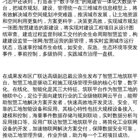
刁志中还谈到，打造基于“数字孪生”的规建管一体化大数据平
台，把城市规划、建设、管理统一在三维城市信息模型上，将
有效解决城市空间规划冲突难题，推演城市发展，让土地资源
和空间利用更集约，方案更科学，决策更高效，实现城市规划
一张图;智慧建造的新建设，将实现对建设工程项目从设计图
纸审查、建造过程监督到竣工交付的全生命周期智慧监管，构
建建设监管一张网;智慧运营的新管理，将实时监测城市运行
状态，迅速掌控城市生命线，如安全、应急、生态环境等突发
事件，事前控制，多级协同，实践城市治理一盘棋。
在成果发布区广联达高级副总裁云浪生发布了智慧工地筑联平
台。智慧工地是驱动工程施工现场管理升级的核心引擎，数字
化、在线化、智能化是其三大特征。筑联平台作为智慧工地的
物联中心，定位于面向建筑行业的工业级物联网云平台，能帮
助智慧工地解决方案开发者，快速高效地开发灵活、安全、可
靠的工地智能设备和应用。其核心特性包括大规模设备接入、
建模和控制，海量事件数据存储与规则联动，实时数据分析与
应用接口等。应用广联达智慧工地筑联平台，将简化工业联网
设备的开发，加速物联网解决方案交付，保障数据安全可靠，
推动工地管理升级、作业升级，助力每一个工程项目成功。