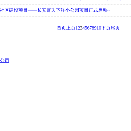
社区建设项目——长安霄边下洋小公园项目正式启动~
首页
上页
1
2
3
4
5
6
7
8
9
10
下页
尾页
公司