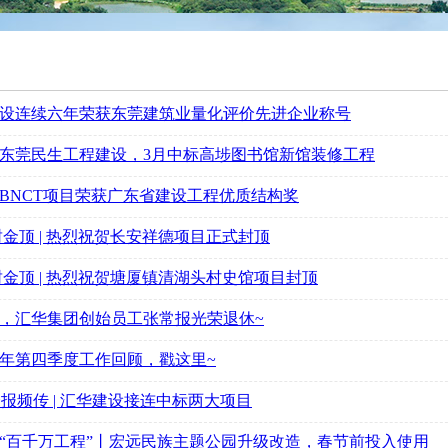
设连续六年荣获东莞建筑业量化评价先进企业称号
东莞民生工程建设，3月中标高埗图书馆新馆装修工程
BNCT项目荣获广东省建设工程优质结构奖
封金顶 | 热烈祝贺长安祥德项目正式封顶
封金顶 | 热烈祝贺塘厦镇清湖头村史馆项目封顶
随，汇华集团创始员工张常报光荣退休~
23年第四季度工作回顾，戳这里~
捷报频传 | 汇华建设接连中标两大项目
“百千万工程”丨宏远民族主题公园升级改造，春节前投入使用