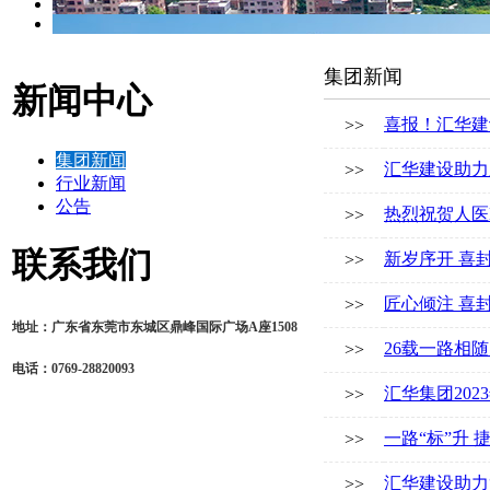
集团新闻
新闻中心
喜报！汇华建
>>
集团新闻
汇华建设助力
>>
行业新闻
公告
热烈祝贺人医
>>
联系我们
新岁序开 喜
>>
匠心倾注 喜
>>
地址：广东省东莞市东城区鼎峰国际广场A座1508
26载一路相
>>
电话：0769-28820093
汇华集团20
>>
一路“标”升 
>>
汇华建设助力
>>